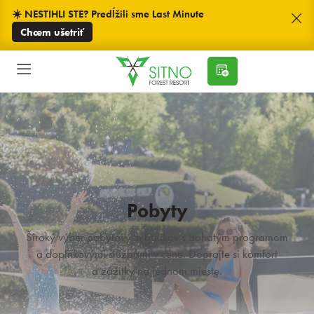
☀️ NESTIHLI STE? Predĺžili sme Last Minute
Chcem ušetriť
Pobyty
Široký výber pobytových balíkov s bohatým programom
a doplnkovými službami v cene. Doprajte si komfort
a zážitky na jednom mieste.