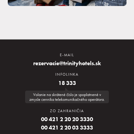
E-MAIL
rezervacie@trinityhotels.sk
Rezervácia
INFOLINKA
18 333
Prihlásiť sa
Volanie na skrátené číslo je spoplatnené v
zmysle cenníka telekomunikačného operátora.
ZO ZAHRANIČIA
00 421 2 20 20 3330
Kongresy a firmy
00 421 2 20 03 3333