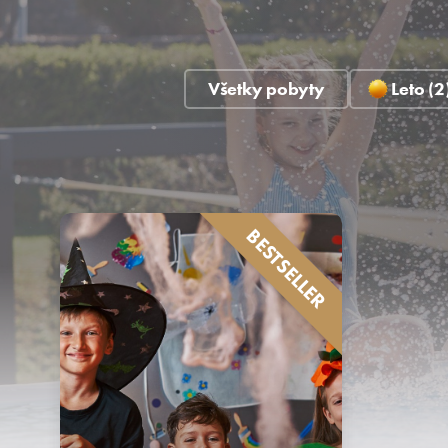
Všetky pobyty
Leto (2
BESTSELLER