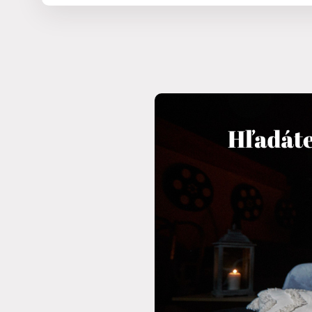
Ubytovanie pre dve deti
Deti
(0‑11 rokov)
Rezervácia
Prihlásiť sa