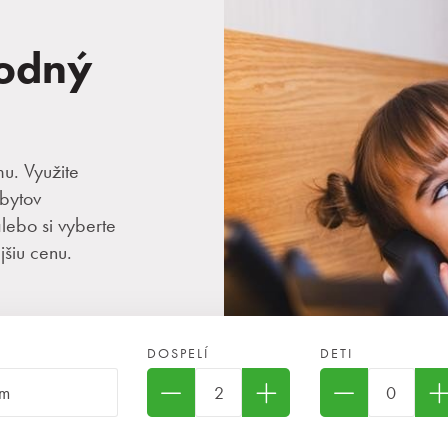
hodný
mu. Využite
bytov
ebo si vyberte
šiu cenu.
DOSPELÍ
DETI