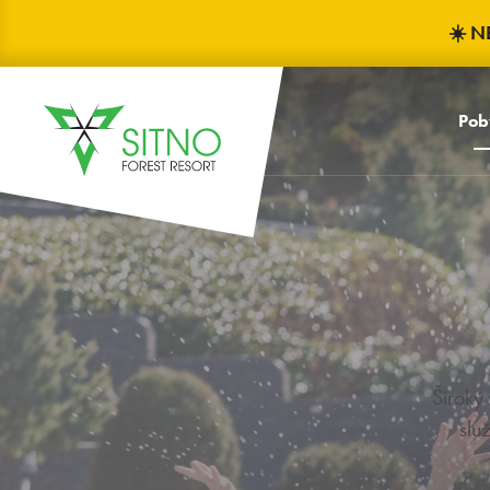
☀️ N
Pob
Široký
slu