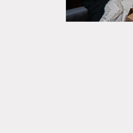
Kongresy a firmy
E-MAIL
rezervacie@trinityhotels.sk
INFOLINKA