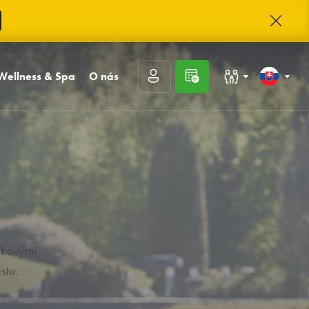
Wellness & Spa
O nás
Rodiny s deťmi
Slovenčina
cia
Bazénový a saunový svet
Kontakt
ácia
Masáže
O Trinity
Kongresy a firmy
English
a
Externé vstupy a
Trinity klub
rezervácie
Kariéra
Hodnotenie hostí
Často kladené otázky
nkovými
Fotogaléria
Prihlásiť sa
ste.
Registrácia
Zabudnuté heslo