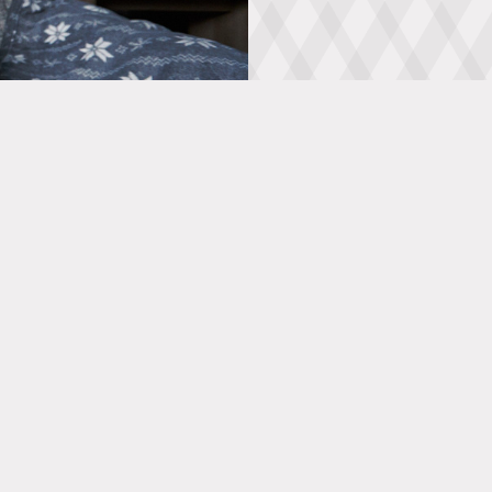
 ponuke a zvýhodnených cenách pobytov.