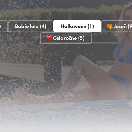
)
Babie leto (4)
Halloween (1)
Jeseň (9
Celoročne (5)