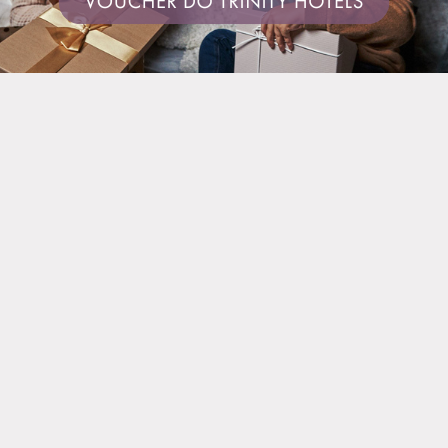
NAVIGÁCIA
Pobyty
Newsletter
Zážitky pre deti
Majte prehľad o našej