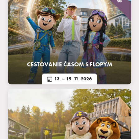
Prihlásiť sa
Registrácia
Zabudnuté heslo
CESTOVANIE ČASOM S FLOPYM
13.
– 15. 11. 2026