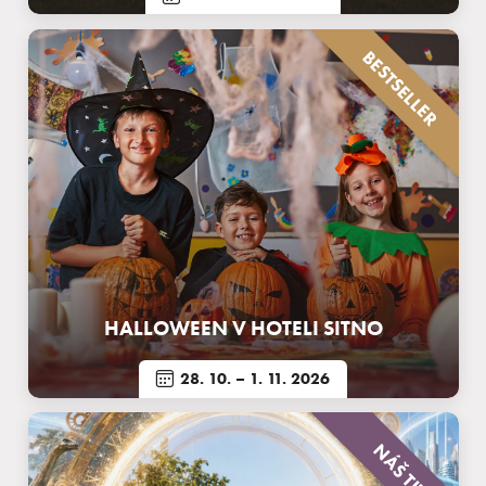
BESTSELLER
Pobyty
Zážitky pre deti
Priestory a služby
HALLOWEEN V HOTELI SITNO
Gastronómia
28. 10.
– 1. 11. 2026
Wellness & Spa
NÁŠ TIP
O nás