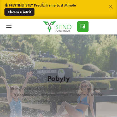
☀️ NESTIHLI STE? Predĺžili sme Last Minute
Chcem ušetriť
Pobyty
Široký výber pobytových balíkov s bohatým programom
a doplnkovými službami v cene. Doprajte si komfort
a zážitky na jednom mieste.