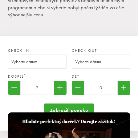
víkendových tematických pobytov s bohatým animačným
programom alebo si vyberte pobyt počas týždňa za ešte
výhodnejšiu cenu.
CHECK-IN
CHECK-OUT
DOSPELÍ
DETI
Rezervácia