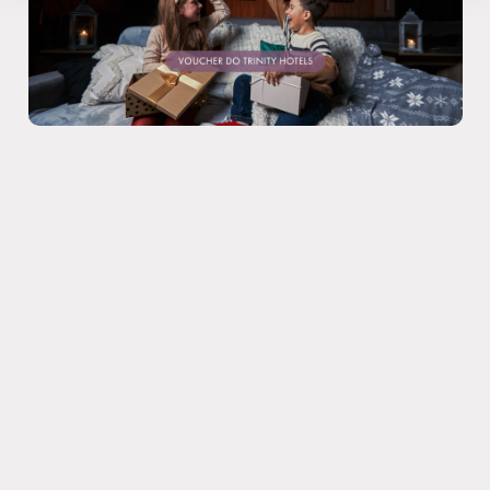
Prihlásiť sa
Kongresy a firmy
E-MAIL
rezervacie@trinityhotels.sk
INFOLINKA
18 333
Volanie na skrátené číslo je spoplatnené v
zmysle cenníka telekomunikačného operátora.