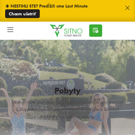
☀️ NESTIHLI STE? Predĺžili sme Last Minute
Chcem ušetriť
Pobyty
Široký výber pobytových balíkov s bohatým programom
a doplnkovými službami v cene. Doprajte si komfort
a zážitky na jednom mieste.