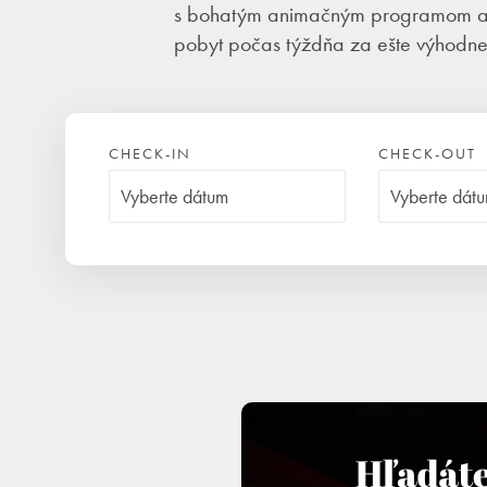
s bohatým animačným programom al
pobyt počas týždňa za ešte výhodnej
CHECK-IN
CHECK-OUT
Ubytovanie pre dve deti
Deti
(0‑11 rokov)