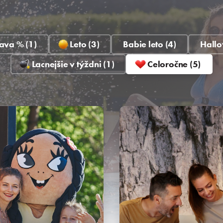
ava % (1)
Leto (3)
Babie leto (4)
Hallo
Lacnejšie v týždni (1)
Celoročne (5)