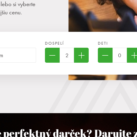
ebo si vyberte
šiu cenu.
DOSPELÍ
DETI
 do 6 rokov zdarma