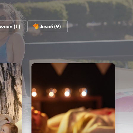
ween (1)
Jeseň (9)