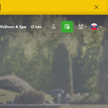
Wellness & Spa
O nás
Rodiny s deťmi
Slovenčina
cia
Bazénový a saunový svet
Kontakt
ácia
Masáže
O Trinity
Kongresy a firmy
English
a
Externé vstupy a
Trinity klub
rezervácie
Kariéra
Hodnotenie hostí
Často kladené otázky
nkovými
Fotogaléria
Prihlásiť sa
ste.
Registrácia
Zabudnuté heslo