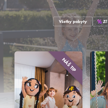
Všetky pobyty
Zľ
NÁŠ TIP