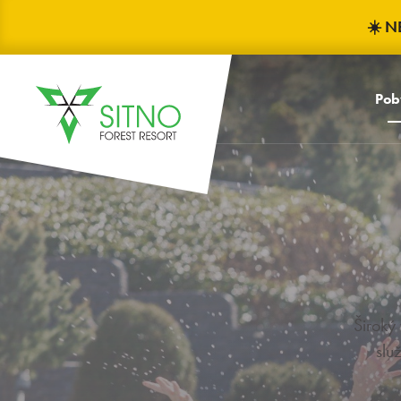
☀️ N
Pob
Široký
slu