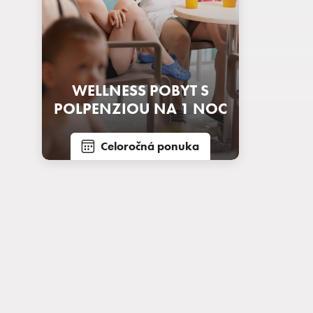
WELLNESS POBYT S
POLPENZIOU NA 1 NOC
Celoročná ponuka
Pobyty
Zážitky pre deti
Priestory a služby