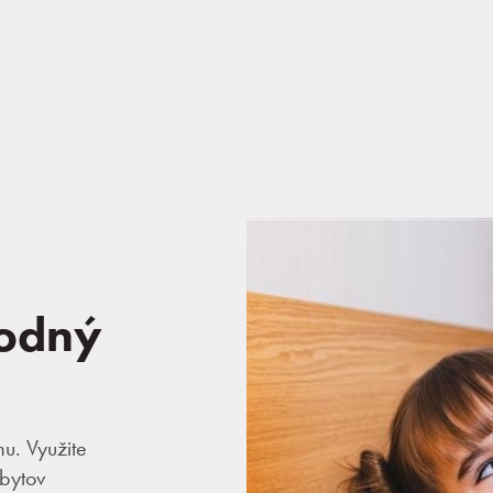
hodný
mu. Využite
bytov