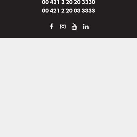
00 421 2 20 20 3330
00 421 2 20 03 3333
Newsletter
Majte prehľad o našej ponuke a zvýhodnených cenách pobytov.
Odber môžete kedykoľvek zrušiť.
Odoberať
Súhlasím so
spracovaním osobných údajov