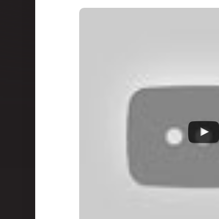
Kongresy
Eventy a teambuildingy