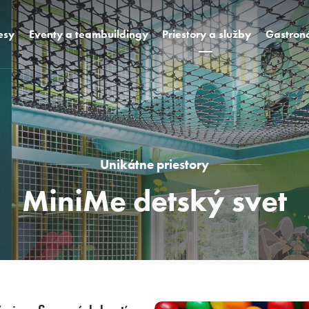
esy
Eventy a teambuildingy
Priestory a služby
Gastron
Izby
Á la Carte
Vybavenie hotela
Promenade
Unikátne priestory
Wine, Cof
Lounge
Areál hotela
Bowling n
Unikátne priestory
Virtuálna prehliadka
MiniMe detský svet