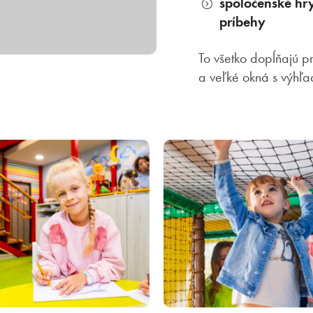
spoločenské hry
príbehy
To všetko dopĺňajú p
a veľké okná s výh