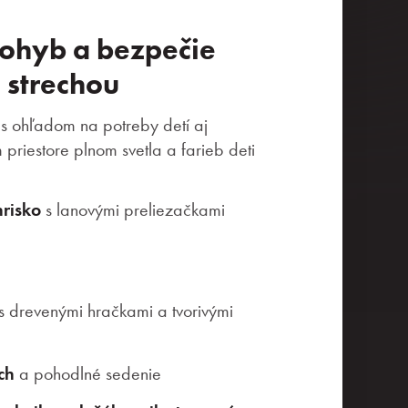
pohyb a bezpečie
 strechou
s ohľadom na potreby detí aj
priestore plnom svetla a farieb deti
hrisko
s lanovými preliezačkami
s drevenými hračkami a tvorivými
ch
a pohodlné sedenie