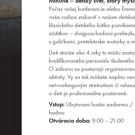
MiniMe – detský svet, ktorý myslí
Počas vašej konferencie alebo fire
vaša rodina zabaviť v našom detsk
klasického detského kútika ponúkame 
zážitkov – dvojposchodovú preliezk
s guličkami, pretekárske motorky a m
Deti staršie ako 4 roky tu môžu zos
kvalifikovaného personálu školeného
O zábavu sa postarajú organizované
aktivity. Vy sa tak môžete naplno v
networkingovým stretnutiam či relaxu
o deti je profesionálne postarané.
Vstup:
Ubytovaní hostia zadarmo / E
hodinu
Otváracia doba:
9:00 – 21:00