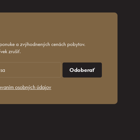
 ponuke a zvýhodnených cenách pobytov.
ek zrušiť.
Odoberať
ovaním osobných údajov