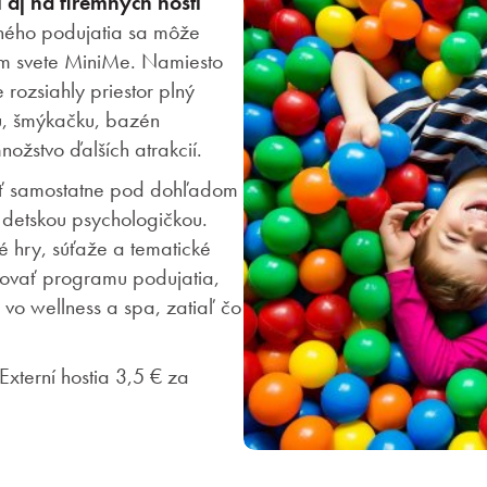
 aj na firemných hostí
mného podujatia sa môže
om svete MiniMe. Namiesto
rozsiahly priestor plný
u, šmýkačku, bazén
nožstvo ďalších atrakcií.
tať samostatne pod dohľadom
 detskou psychologičkou.
 hry, súťaže a tematické
enovať programu podujatia,
 vo wellness a spa, zatiaľ čo
xterní hostia 3,5 € za