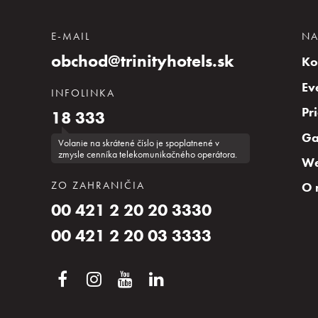
E-MAIL
NA
obchod@trinityhotels.sk
Ko
Ev
INFOLINKA
Pr
18 333
Ga
Volanie na skrátené číslo je spoplatnené v
zmysle cenníka telekomunikačného operátora.
We
ZO ZAHRANIČIA
O 
00 421 2 20 20 3330
00 421 2 20 03 3333