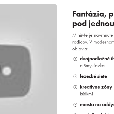
Fantázia, 
pod jednou
MiniMe je navrhnuté 
rodičov. V modernom 
objavia:
dvojpodlažné i
a šmykľavkou
lezecké siete
kreatívne zóny
kútikmi
miesta na oddy