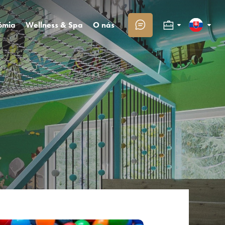
ómia
Wellness & Spa
O nás
Kongresy a firmy
Slovenčina
 reštaurácia
Bazénový a saunový svet
Kontakt
 reštaurácia
Masáže
O Trinity
Rodiny s deťmi
English
fee & Tea
Trinity klub
Kariéra
ight bar
Fotogaléria