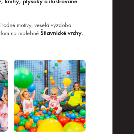
, knihy, plyšáky a ilustrované
rírodné motívy, veselá výzdoba
ľadom na malebné
Štiavnické vrchy
.