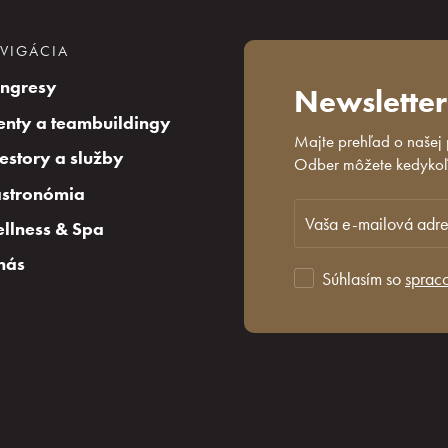
VIGÁCIA
ngresy
Newsletter
enty a teambuildingy
Majte prehľad o našej
iestory a služby
Odber môžete kedykoľv
stronómia
llness & Spa
nás
Súhlasím so
sprac