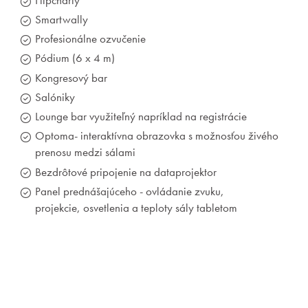
Flipcharty
Smartwally
Profesionálne ozvučenie
Pódium (6 x 4 m)
Kongresy
Kongresový bar
Salóniky
Eventy a teambuildingy
Lounge bar využiteľný napríklad na registrácie
Optoma- interaktívna obrazovka s možnosťou živého
Priestory a služby
prenosu medzi sálami
Bezdrôtové pripojenie na dataprojektor
Gastronómia
Panel prednášajúceho - ovládanie zvuku,
projekcie, osvetlenia a teploty sály tabletom
Wellness & Spa
O nás