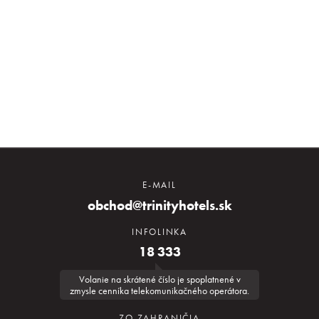
E-MAIL
obchod@trinityhotels.sk
INFOLINKA
18 333
Volanie na skrátené číslo je spoplatnené v
zmysle cenníka telekomunikačného operátora.
ZO ZAHRANIČIA