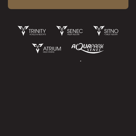
Nezáväzný dopyt
Rodiny s deťmi
Všeobecné obchodné podmienky
Spracovanie osobných údajov
Copyright © 2026 Hotel SITNO
web by
iCard.cz