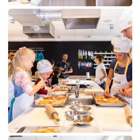
Gastronómia
Wellness & Spa
O nás
Prihlásiť sa
Registrácia
Zabudnuté heslo