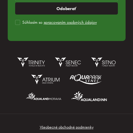
Odoberať
Súhlasím so
spracovaním osobných údajov
Rezervácia
Všeobecné obchodné podmienky