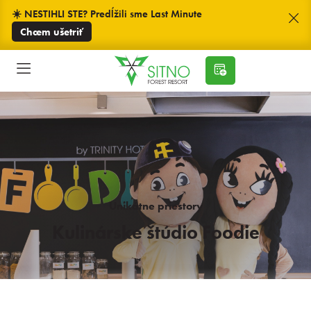
☀️ NESTIHLI STE? Predĺžili sme Last Minute
Chcem ušetriť
Unikátne priestory
Kulinárske štúdio Foodie