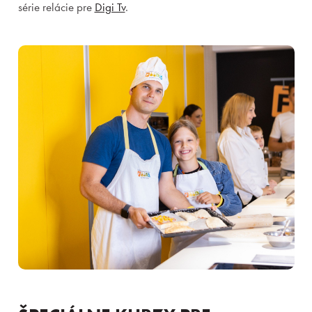
série relácie pre
Digi Tv
.