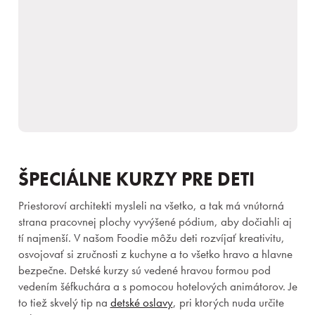
ŠPECIÁLNE KURZY PRE DETI
Priestoroví architekti mysleli na všetko, a tak má vnútorná
strana pracovnej plochy vyvýšené pódium, aby dočiahli aj
tí najmenší. V našom Foodie môžu deti rozvíjať kreativitu,
osvojovať si zručnosti z kuchyne a to všetko hravo a hlavne
bezpečne. Detské kurzy sú vedené hravou formou pod
vedením šéfkuchára a s pomocou hotelových animátorov. Je
to tiež skvelý tip na
detské oslavy
, pri ktorých nuda určite