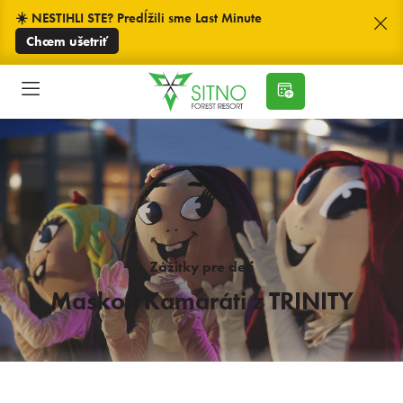
☀️ NESTIHLI STE? Predĺžili sme Last Minute
Chcem ušetriť
Zážitky pre deti
Maskoti Kamaráti z TRINITY