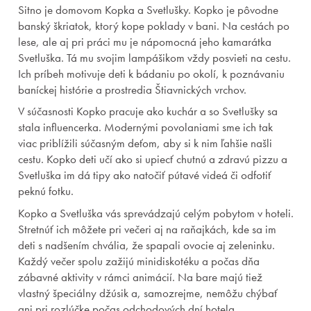
Sitno je domovom Kopka a Svetlušky. Kopko je pôvodne
banský škriatok, ktorý kope poklady v bani. Na cestách po
lese, ale aj pri práci mu je nápomocná jeho kamarátka
Svetluška. Tá mu svojim lampášikom vždy posvieti na cestu.
Ich príbeh motivuje deti k bádaniu po okolí, k poznávaniu
baníckej histórie a prostredia Štiavnických vrchov.
V súčasnosti Kopko pracuje ako kuchár a so Svetlušky sa
stala influencerka. Modernými povolaniami sme ich tak
viac priblížili súčasným deťom, aby si k nim ľahšie našli
cestu. Kopko deti učí ako si upiecť chutnú a zdravú pizzu a
Svetluška im dá tipy ako natočiť pútavé videá či odfotiť
peknú fotku.
Kopko a Svetluška vás sprevádzajú celým pobytom v hoteli.
Stretnúť ich môžete pri večeri aj na raňajkách, kde sa im
deti s nadšením chvália, že spapali ovocie aj zeleninku.
Každý večer spolu zažijú minidiskotéku a počas dňa
zábavné aktivity v rámci animácií. Na bare majú tiež
vlastný špeciálny džúsik a, samozrejme, nemôžu chýbať
ani pri rozlúčke počas odchodových dní hotela.