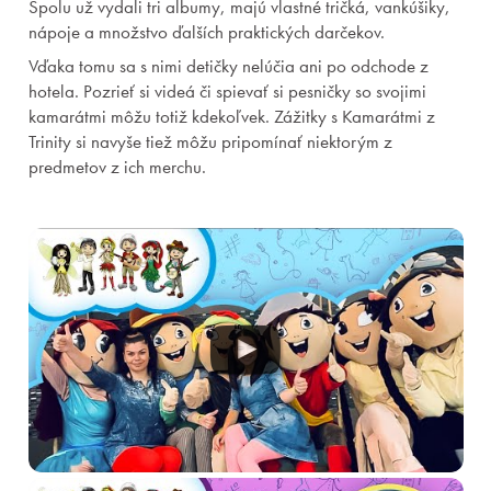
Spolu už vydali tri albumy, majú vlastné tričká, vankúšiky,
Registrácia
Zabudnuté heslo
nápoje a množstvo ďalších praktických darčekov.
Vďaka tomu sa s nimi detičky nelúčia ani po odchode z
hotela. Pozrieť si videá či spievať si pesničky so svojimi
kamarátmi môžu totiž kdekoľvek. Zážitky s Kamarátmi z
Trinity si navyše tiež môžu pripomínať niektorým z
predmetov z ich merchu.