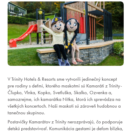
V Trinity Hotels & Resorts sme vytvorili jedinečný koncept
pre rodiny s deťmi, ktorého maskotmi sú Kamaráti z Trinity-
Čľupko, Vlnka, Kopko, Svetluška, Skalko, Ozvenka a,
samozrejme, ich kamarátka Nitka, ktorá ich sprevádza na
všetkých koncertoch. Naši maskoti sú zároveň hudobnou a
tanečnou skupinou.
Postavičky Kamarátov z Trinity nerozprávajú, čo podporuje
detskú predstavivosť. Komunikácia gestami je deťom blízka,