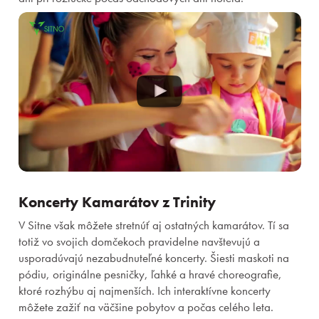
Pobyty
Zážitky pre deti
Priestory a služby
Gastronómia
Koncerty Kamarátov z Trinity
Wellness & Spa
V Sitne však môžete stretnúť aj ostatných kamarátov. Tí sa
totiž vo svojich domčekoch pravidelne navštevujú a
O nás
usporadúvajú nezabudnuteľné koncerty. Šiesti maskoti na
pódiu, originálne pesničky, ľahké a hravé choreografie,
ktoré rozhýbu aj najmenších. Ich interaktívne koncerty
Prihlásiť sa
môžete zažiť na väčšine pobytov a počas celého leta.