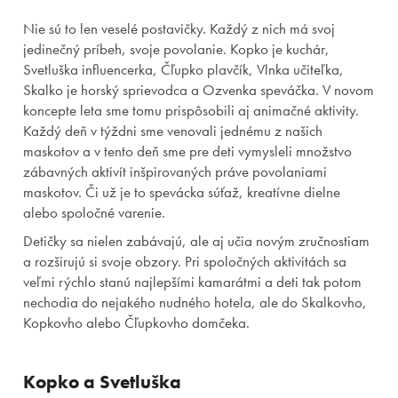
Nie sú to len veselé postavičky. Každý z nich má svoj
jedinečný príbeh, svoje povolanie. Kopko je kuchár,
Svetluška influencerka, Čľupko plavčík, Vlnka učiteľka,
Skalko je horský sprievodca a Ozvenka speváčka. V novom
koncepte leta sme tomu prispôsobili aj animačné aktivity.
Každý deň v týždni sme venovali jednému z našich
maskotov a v tento deň sme pre deti vymysleli množstvo
zábavných aktivít inšpirovaných práve povolaniami
maskotov. Či už je to spevácka súťaž, kreatívne dielne
alebo spoločné varenie.
Detičky sa nielen zabávajú, ale aj učia novým zručnostiam
a rozširujú si svoje obzory. Pri spoločných aktivitách sa
veľmi rýchlo stanú najlepšími kamarátmi a deti tak potom
nechodia do nejakého nudného hotela, ale do Skalkovho,
Kopkovho alebo Čľupkovho domčeka.
Kopko a Svetluška