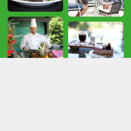
Prihlásiť sa
Kongresy a firmy
Gastronómia
Zažite gastronómiu so štipkou originality
pod vedením nášho šéfkuchára
Vychutnajte si najlepšie jedlo s tým najkrajším výhľadom.
Súčasťou oboch hotelových reštaurácii sú letné terasy s
výhľadom na Štiavnické vrchy.