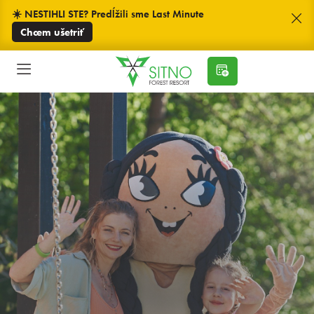
☀️ NESTIHLI STE? Predĺžili sme Last Minute
Chcem ušetriť