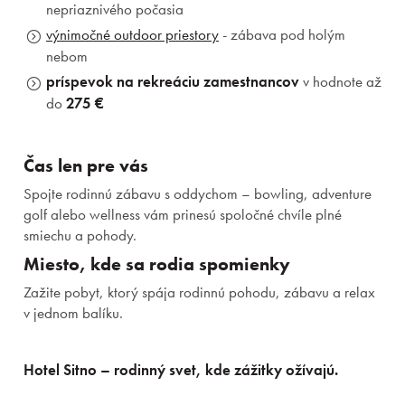
nepriaznivého počasia
výnimočné outdoor priestory
- zábava pod holým
nebom
príspevok na rekreáciu zamestnancov
v hodnote až
do
275 €
Pobyty
Zážitky pre deti
Čas len pre vás
Spojte rodinnú zábavu s oddychom – bowling, adventure
Priestory a služby
golf alebo wellness vám prinesú spoločné chvíle plné
smiechu a pohody.
Gastronómia
Miesto, kde sa rodia spomienky
Wellness & Spa
Zažite pobyt, ktorý spája rodinnú pohodu, zábavu a relax
v jednom balíku.
O nás
Hotel Sitno – rodinný svet, kde zážitky ožívajú.