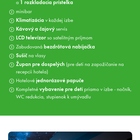
a
1 rozkladacia prístelka
minibar
Zábava pre deti v cene balíka
Klimatizácia
v každej izbe
Bowling
(30 min.) alebo
Adventure golf
Kávový a čajový
servis
(k dispozícii v mesiacoch apríl - november)
LCD televízor
so satelitným príjmom
Zabudovaná
bezdrôtová nabíjačka
Sušič
na vlasy
Župan pre dospelých
(pre deti na zapožičanie na
recepcii hotela)
Hotelové
jednorázové papuče
Kompletné
vybavenie pre deti
priamo v izbe - nočník,
WC redukcia, stupienok k umývadlu