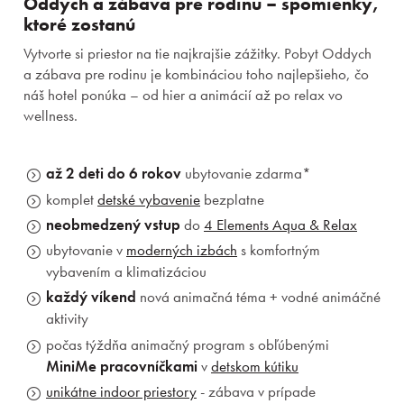
Oddych a zábava pre rodinu – spomienky,
ktoré zostanú
Vytvorte si priestor na tie najkrajšie zážitky. Pobyt Oddych
a zábava pre rodinu je kombináciou toho najlepšieho, čo
náš hotel ponúka – od hier a animácií až po relax vo
wellness.
až 2 deti do 6 rokov
ubytovanie zdarma*
komplet
detské vybavenie
bezplatne
neobmedzený vstup
do
4 Elements Aqua & Relax
ubytovanie v
moderných izbách
s komfortným
vybavením a klimatizáciou
každý víkend
nová animačná téma + vodné animáčné
aktivity
počas týždňa animačný program s obľúbenými
MiniMe pracovníčkami
v
detskom kútiku
unikátne indoor priestory
- zábava v prípade