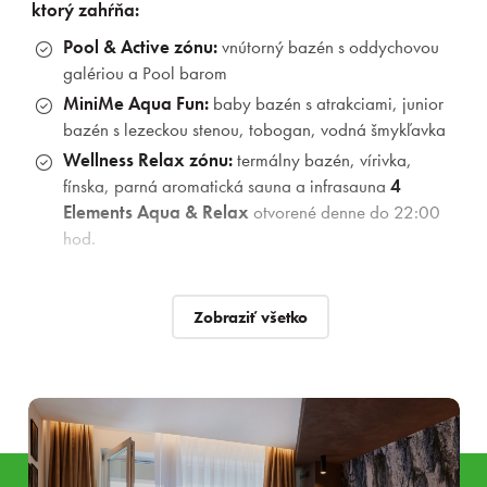
ktorý zahŕňa:
Pool & Active zónu:
vnútorný bazén s oddychovou
galériou a Pool barom
MiniMe Aqua Fun:
baby bazén s atrakciami, junior
bazén s lezeckou stenou, tobogan, vodná šmykľavka
Wellness Relax zónu:
termálny bazén, vírivka,
fínska, parná aromatická sauna a infrasauna
4
Elements Aqua & Relax
otvorené denne do 22:00
hod.
Strava
Zobraziť všetko
Welcome drink
pre celú rodinu
Raňajky a večere formou
bohatých bufetových
stolov
s výberom obohateným o
vegan kútik
ako aj
gluten
a
lacto free
varianty.
*V prípade nízkej obsadenosti hotela je večera formou výberu
z ponuky Á la Carte menu