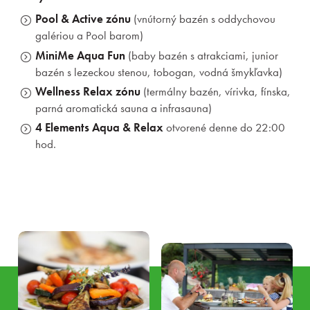
Pool & Active zónu
(vnútorný bazén s oddychovou
galériou a Pool barom)
MiniMe Aqua Fun
(baby bazén s atrakciami, junior
bazén s lezeckou stenou, tobogan, vodná šmykľavka)
Wellness Relax zónu
(termálny bazén, vírivka, fínska,
parná aromatická sauna a infrasauna)
4 Elements Aqua & Relax
otvorené denne do 22:00
hod.
Rezervácia