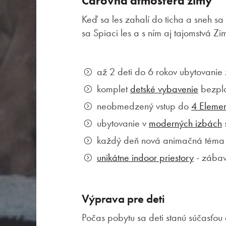
Čarovná atmosféra zimy
Wellness & Spa
Keď sa les zahalí do ticha a sneh s
sa Spiaci les a s ním aj tajomstvá Zi
O nás
až 2 deti do 6 rokov ubytovani
komplet
detské vybavenie
bezpl
neobmedzený vstup do
4 Eleme
ubytovanie v
moderných izbách
každý deň nová animačná téma 
unikátne indoor priestory
- zábav
Výprava pre deti
Počas pobytu sa deti stanú súčasťou