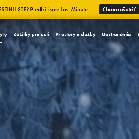
ESTIHLI STE? Predĺžili sme Last Minute
Chcem ušetriť
yty
Zážitky pre deti
Priestory a služby
Gastronómia
Baby friendly koncept
Izby
Á la Carte reštaurá
Detský svet MiniMe
Vybavenie hotela
Promenade reštaur
Detský bazénový svet
Unikátne priestory
Wine, Coffee & Te
Lounge
Maskoti Kamaráti
Areál hotela
z TRINITY
Bowling night bar
Virtuálna prehliadka
Oslavy