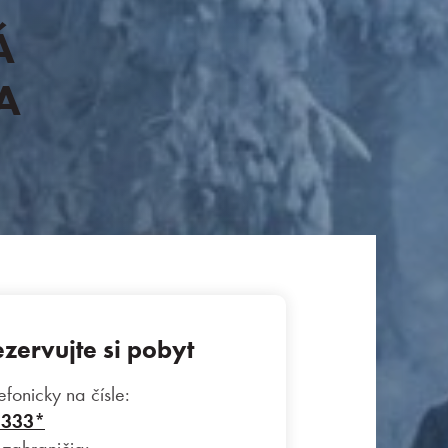
Á
A
zervujte si pobyt
efonicky na čísle:
 333*