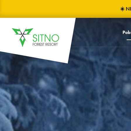
☀️ N
Pob