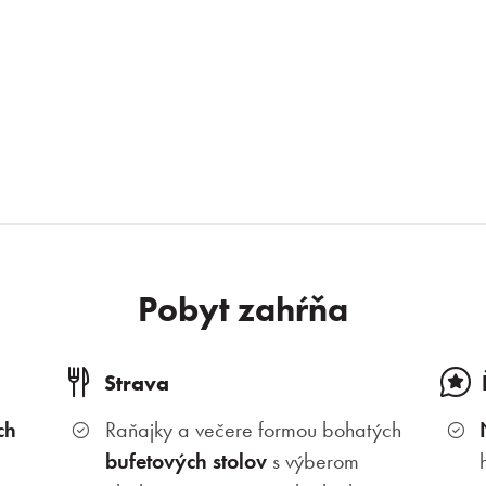
+ 13 fotek
Pobyt zahŕňa
Strava
ch
Raňajky a večere formou bohatých
bufetových stolov
s výberom