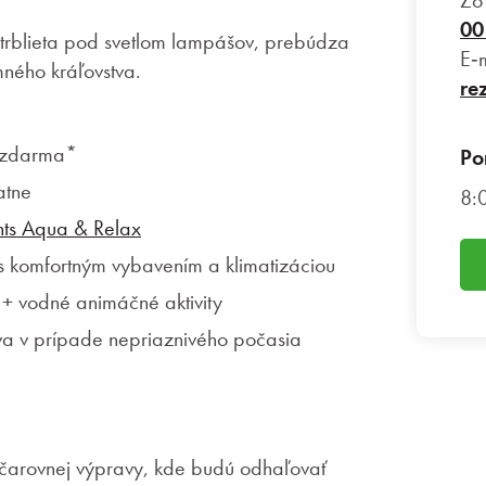
Zo
00
a trblieta pod svetlom lampášov, prebúdza
E‑
mného kráľovstva.
re
e zdarma*
Po
atne
8:
nts Aqua & Relax
s komfortným vybavením a klimatizáciou
+ vodné animáčné aktivity
a v prípade nepriaznivého počasia
 čarovnej výpravy, kde budú odhaľovať