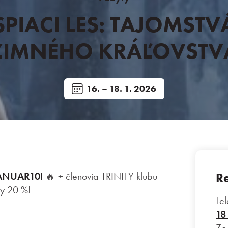
SPIACI LES: TAJOMSTV
ZIMNÉHO KRÁĽOVSTV
16. – 18. 1. 2026
Re
JANUAR10!
🔥
+
členovia TRINITY klubu
ky 20 %!
Tel
18