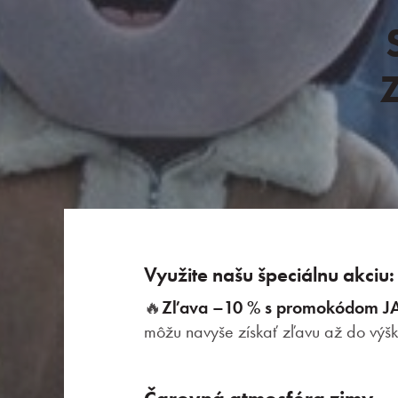
Pobyty
Zážitky pre deti
Využite našu špeciálnu akciu:
Priestory a služby
🔥
Zľava –10 % s promokódom 
môžu navyše získať zľavu až do výš
Gastronómia