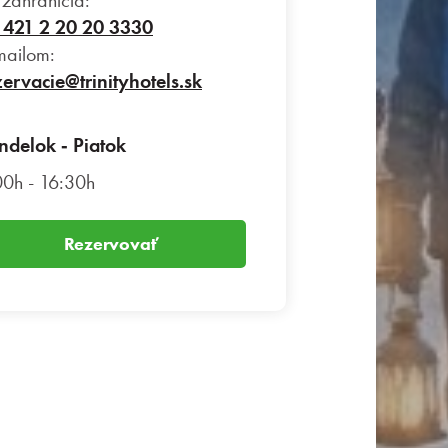
 zahraničia:
 421 2 20 20 3330
mailom:
zervacie@trinityhotels.sk
ndelok ‑ Piatok
00h - 16:30h
Rezervovať