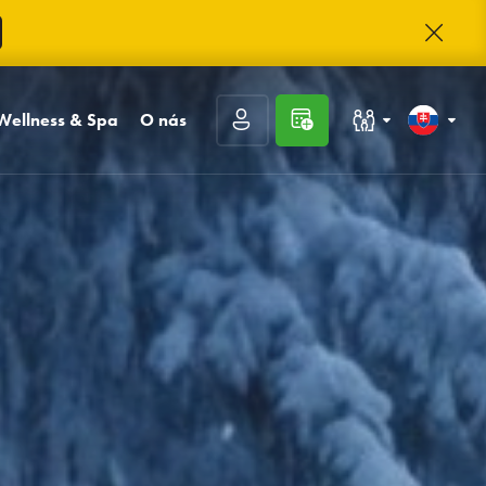
Wellness & Spa
O nás
Rodiny s deťmi
Slovenčina
cia
Bazénový a saunový svet
Kontakt
ácia
Masáže
O Trinity
Kongresy a firmy
English
a
Externé vstupy a
Trinity klub
rezervácie
Kariéra
Hodnotenie hostí
Často kladené otázky
Fotogaléria
Prihlásiť sa
Registrácia
Zabudnuté heslo